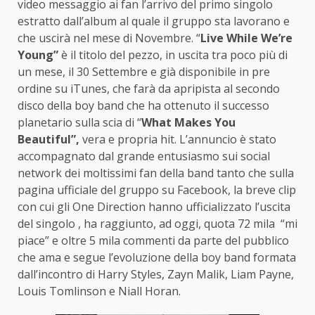
video messaggio ai fan l’arrivo del primo singolo
estratto dall’album al quale il gruppo sta lavorano e
che uscirà nel mese di Novembre. “
Live While We’re
Young”
è il titolo del pezzo, in uscita tra poco più di
un mese, il 30 Settembre e già disponibile in pre
ordine su iTunes, che
farà da apripista al secondo
disco della boy band che ha ottenuto il successo
planetario sulla scia di “
What Makes You
Beautiful”,
vera e propria hit.
L’annuncio è stato
accompagnato dal grande entusiasmo sui social
network dei moltissimi fan della band tanto che sulla
pagina ufficiale del gruppo su Facebook, la breve clip
con cui gli One Direction hanno ufficializzato l’uscita
del singolo , ha raggiunto, ad oggi, quota 72 mila “mi
piace” e oltre 5 mila commenti da parte del pubblico
che ama e segue l’evoluzione della boy band formata
dall’incontro di Harry Styles, Zayn Malik, Liam Payne,
Louis Tomlinson e Niall Horan.