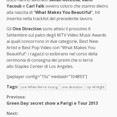
Yacoub
e
Carl Falk
ovvero coloro che stanno dietro
alla nascita di “
What Makes You Beautiful
“, hit
inserita nella tracklist del precedente lavoro.
Gli
One Direction
sono attesi il prossimo 6
Settembre sul palco degli MTV Video Music Awards
ai quali concorrono in due categorie, Best New
Artist e Best Pop Video con “What Makes You
Beautiful”: i ragazzi si esibirano nel corso della
cerimonia di consegna dei premi che si terrà
allo Staples Center di Los Angeles.
[jwplayer config=”15s” mediaid=”104893″]
Tags:
Live While We're Young
one direction
Up All Night
Continue
Previous:
Green Day: secret show a Parigi e Tour 2013
Reading
Next: