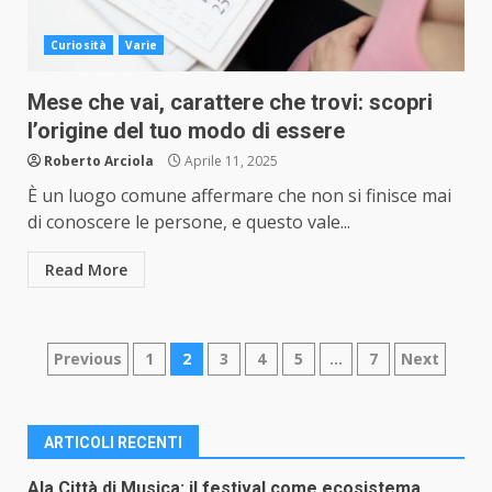
Curiosità
Varie
Mese che vai, carattere che trovi: scopri
l’origine del tuo modo di essere
Roberto Arciola
Aprile 11, 2025
È un luogo comune affermare che non si finisce mai
di conoscere le persone, e questo vale...
Read More
Paginazione
Previous
1
2
3
4
5
…
7
Next
degli
articoli
ARTICOLI RECENTI
Ala Città di Musica: il festival come ecosistema