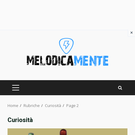
×
Skip
to
content
PRIMARY
MENU
Home
Rubriche
Curiosità
Page 2
Curiosità