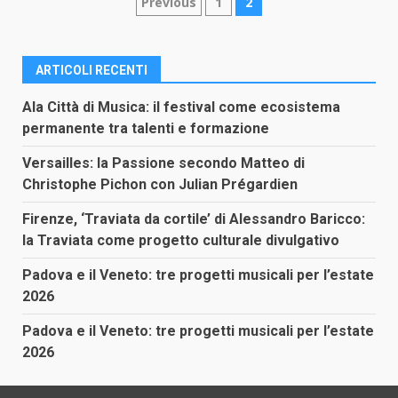
Paginazione
Previous
1
2
degli
articoli
ARTICOLI RECENTI
Ala Città di Musica: il festival come ecosistema
permanente tra talenti e formazione
Versailles: la Passione secondo Matteo di
Christophe Pichon con Julian Prégardien
Firenze, ‘Traviata da cortile’ di Alessandro Baricco:
la Traviata come progetto culturale divulgativo
Padova e il Veneto: tre progetti musicali per l’estate
2026
Padova e il Veneto: tre progetti musicali per l’estate
2026