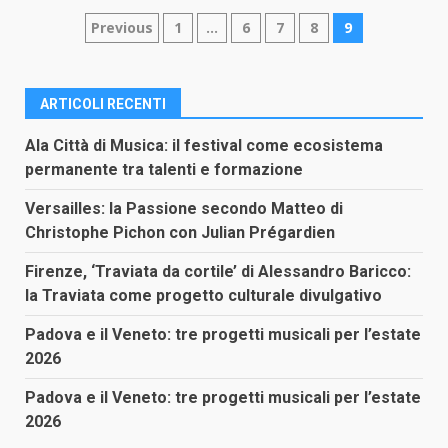
Paginazione
Previous
1
…
6
7
8
9
degli
articoli
ARTICOLI RECENTI
Ala Città di Musica: il festival come ecosistema
permanente tra talenti e formazione
Versailles: la Passione secondo Matteo di
Christophe Pichon con Julian Prégardien
Firenze, ‘Traviata da cortile’ di Alessandro Baricco:
la Traviata come progetto culturale divulgativo
Padova e il Veneto: tre progetti musicali per l’estate
2026
Padova e il Veneto: tre progetti musicali per l’estate
2026