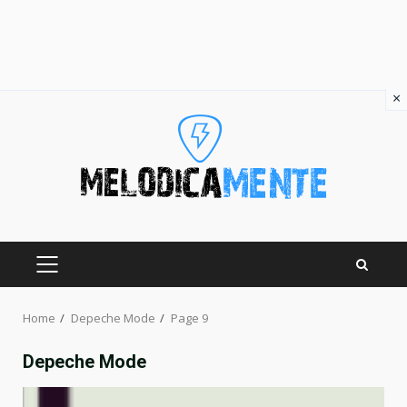
×
Skip
to
content
PRIMARY
MENU
Home
Depeche Mode
Page 9
Depeche Mode