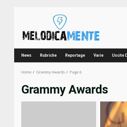
Skip
to
content
News
Rubriche
Reportage
Varie
Uscite 
Home
Grammy Awards
Page 6
Grammy Awards