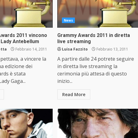
News
Awards 2011 vincono
Grammy Awards 2011 in diretta
 Lady Antebellum
live streaming
etta
Febbraio 14, 2011
Luisa Fazzito
Febbraio 13, 2011
pettava, a vincere la
A partire dalle 24 potrete seguire
a edizione dei
in diretta live streaming la
ds è stata
cerimonia più attesa di questo
Lady Gaga...
inizio...
Read More