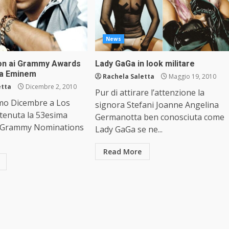
News
on ai Grammy Awards
Lady GaGa in look militare
na Eminem
Rachela Saletta
Maggio 19, 2010
etta
Dicembre 2, 2010
Pur di attirare l’attenzione la
imo Dicembre a Los
signora Stefani Joanne Angelina
 tenuta la 53esima
Germanotta ben conosciuta come
i Grammy Nominations
Lady GaGa se ne...
Read More