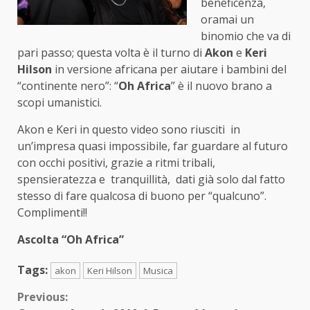
beneficenza,
oramai un
binomio che va di
pari passo; questa volta è il turno di
Akon
e
Keri
Hilson
in versione africana per aiutare i bambini del
“continente nero”: “
Oh Africa
” è il nuovo brano a
scopi umanistici.
Akon e Keri in questo video sono riusciti in
un’impresa quasi impossibile, far guardare al futuro
con occhi positivi, grazie a ritmi tribali,
spensieratezza e tranquillità, dati già solo dal fatto
stesso di fare qualcosa di buono per “qualcuno”.
Complimenti!!
Ascolta “Oh Africa”
Tags:
akon
Keri Hilson
Musica
Continue
Previous: