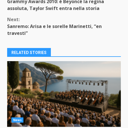
Grammy Awards 2010: è Beyoncé la regina
Reading
assoluta, Taylor Swift entra nella storia
Next:
Sanremo: Arisa e le sorelle Marinetti, “en
travesti”
RELATED STORIES
News