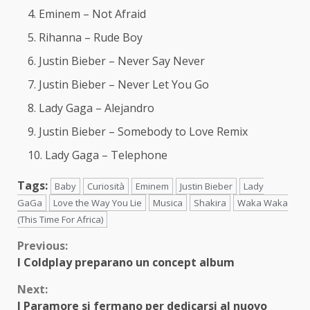
Eminem – Not Afraid
Rihanna – Rude Boy
Justin Bieber – Never Say Never
Justin Bieber – Never Let You Go
Lady Gaga – Alejandro
Justin Bieber – Somebody to Love Remix
Lady Gaga – Telephone
Tags:
Baby
Curiosità
Eminem
Justin Bieber
Lady
GaGa
Love the Way You Lie
Musica
Shakira
Waka Waka
(This Time For Africa)
Continue
Previous:
I Coldplay preparano un concept album
Reading
Next:
I Paramore si fermano per dedicarsi al nuovo