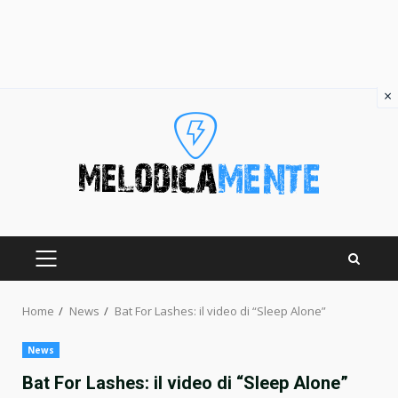
×
Skip
to
content
PRIMARY
MENU
Home
News
Bat For Lashes: il video di “Sleep Alone”
News
Bat For Lashes: il video di “Sleep Alone”