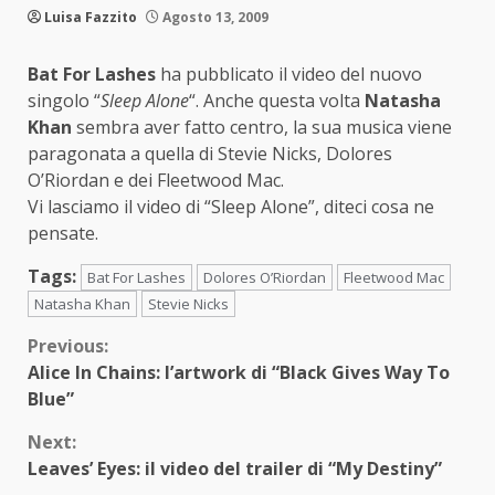
Luisa Fazzito
Agosto 13, 2009
Bat For Lashes
ha pubblicato il video del nuovo
singolo “
Sleep Alone
“. Anche questa volta
Natasha
Khan
sembra aver fatto centro, la sua musica viene
paragonata a quella di Stevie Nicks, Dolores
O’Riordan e dei Fleetwood Mac.
Vi lasciamo il video di “Sleep Alone”, diteci cosa ne
pensate.
Tags:
Bat For Lashes
Dolores O’Riordan
Fleetwood Mac
Natasha Khan
Stevie Nicks
Continue
Previous:
Alice In Chains: l’artwork di “Black Gives Way To
Reading
Blue”
Next:
Leaves’ Eyes: il video del trailer di “My Destiny”