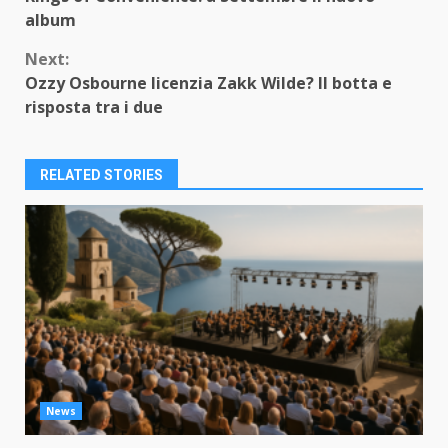
Reading
album
Next:
Ozzy Osbourne licenzia Zakk Wilde? Il botta e
risposta tra i due
RELATED STORIES
News