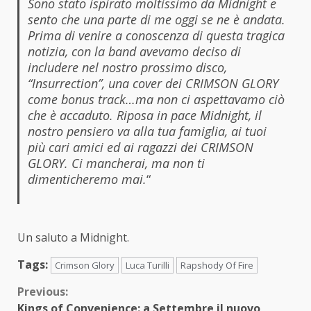
Sono stato ispirato moltissimo da Midnight e
sento che una parte di me oggi se ne è andata.
Prima di venire a conoscenza di questa tragica
notizia, con la band avevamo deciso di
includere nel nostro prossimo disco,
“Insurrection”, una cover dei CRIMSON GLORY
come bonus track…ma non ci aspettavamo ciò
che è accaduto. Riposa in pace Midnight, il
nostro pensiero va alla tua famiglia, ai tuoi
più cari amici ed ai ragazzi dei CRIMSON
GLORY. Ci mancherai, ma non ti
dimenticheremo mai.
“
Un saluto a Midnight.
Tags:
Crimson Glory
Luca Turilli
Rapshody Of Fire
Continue
Previous:
Kings of Convenience: a Settembre il nuovo