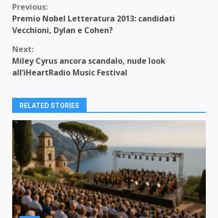
Continue
Previous:
Premio Nobel Letteratura 2013: candidati
Reading
Vecchioni, Dylan e Cohen?
Next:
Miley Cyrus ancora scandalo, nude look
all’iHeartRadio Music Festival
RELATED STORIES