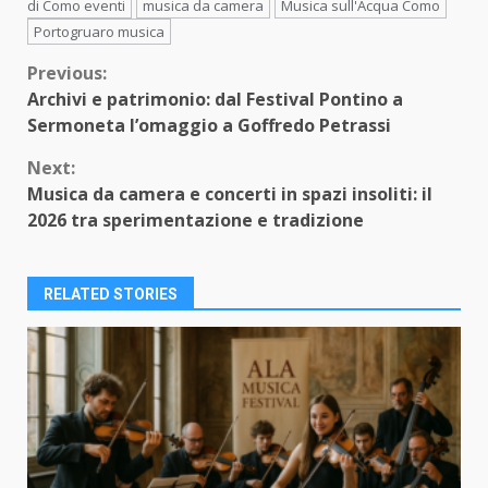
di Como eventi
musica da camera
Musica sull'Acqua Como
Portogruaro musica
Continue
Previous:
Archivi e patrimonio: dal Festival Pontino a
Reading
Sermoneta l’omaggio a Goffredo Petrassi
Next:
Musica da camera e concerti in spazi insoliti: il
2026 tra sperimentazione e tradizione
RELATED STORIES