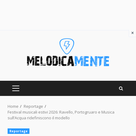
×
Skip
to
content
PRIMARY
MENU
Home
Reportage
Festival musicali estivi 2026: Ravello, Portogruaro e Musica
sull’Acqua ridefiniscono il modello
Reportage