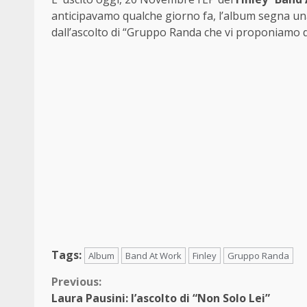
anticipavamo qualche giorno fa, l’album segna una
dall’ascolto di “Gruppo Randa che vi proponiamo di
Tags:
Album
Band At Work
Finley
Gruppo Randa
Continue
Previous:
Laura Pausini: l’ascolto di “Non Solo Lei”