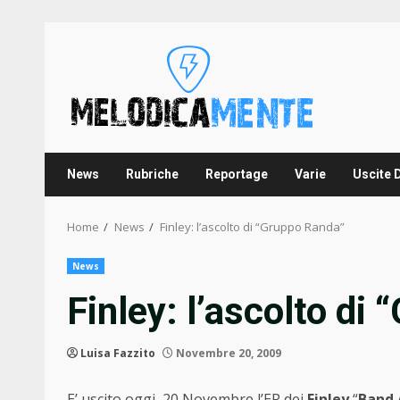
Skip
to
content
News
Rubriche
Reportage
Varie
Uscite 
Home
News
Finley: l’ascolto di “Gruppo Randa”
News
Finley: l’ascolto di
Luisa Fazzito
Novembre 20, 2009
E’ uscito oggi, 20 Novembre l’EP dei
Finley
“
Band 