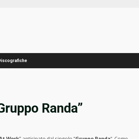
Discografiche
 “Gruppo Randa”
At Work
” anticipato dal singolo “
Gruppo Randa
“. Come