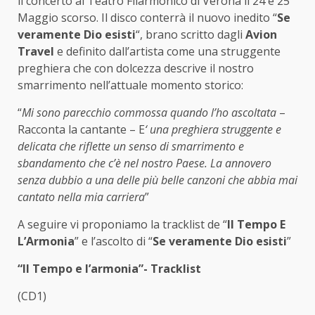
il concerto al Teatro Filarmonico di Verona il 24 e 25
Maggio scorso. Il disco conterrà il nuovo inedito “
Se
veramente Dio esisti
“, brano scritto dagli
Avion
Travel
e definito dall’artista come una struggente
preghiera che con dolcezza descrive il nostro
smarrimento nell’attuale momento storico:
“
Mi sono parecchio commossa quando l’ho ascoltata
–
Racconta la cantante – E
‘ una preghiera struggente e
delicata che riflette un senso di smarrimento e
sbandamento che c’è nel nostro Paese. La annovero
senza dubbio a una delle più belle canzoni che abbia mai
cantato nella mia carriera
”
A seguire vi proponiamo la tracklist de “
Il Tempo E
L’Armonia
” e l’ascolto di “
Se veramente Dio esisti
”
“Il Tempo e l’armonia”- Tracklist
(CD1)