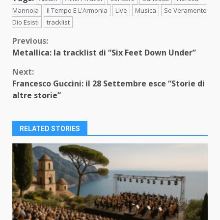
Mannoia
Il Tempo E L'Armonia
Live
Musica
Se Veramente
Dio Esisti
tracklist
Continue
Previous:
Metallica: la tracklist di “Six Feet Down Under”
Reading
Next:
Francesco Guccini: il 28 Settembre esce “Storie di
altre storie”
RELATED STORIES