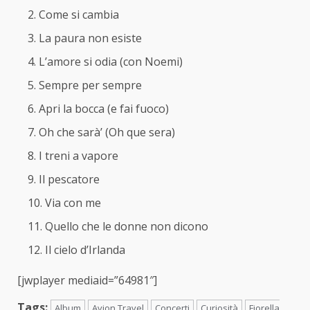
Come si cambia
La paura non esiste
L’amore si odia (con Noemi)
Sempre per sempre
Apri la bocca (e fai fuoco)
Oh che sarà’ (Oh que sera)
I treni a vapore
Il pescatore
Via con me
Quello che le donne non dicono
Il cielo d’Irlanda
[jwplayer mediaid=”64981″]
Tags:
Album
Avion Travel
Concerti
Curiosità
Fiorella