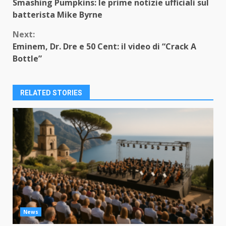
Smashing Pumpkins: le prime notizie ufficiali sul
Reading
batterista Mike Byrne
Next:
Eminem, Dr. Dre e 50 Cent: il video di “Crack A
Bottle”
RELATED STORIES
News