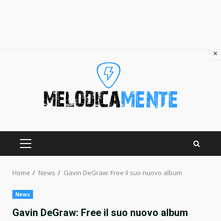
×
Skip
to
content
PRIMARY
MENU
Home
News
Gavin DeGraw: Free il suo nuovo album
News
Gavin DeGraw: Free il suo nuovo album