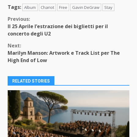
Tags:
Album
Chariot
Free
Gavin DeGraw
Stay
Continue
Previous:
Il 25 Aprile l’estrazione dei biglietti per il
Reading
concerto degli U2
Next:
Marilyn Manson: Artwork e Track List per The
High End of Low
RELATED STORIES