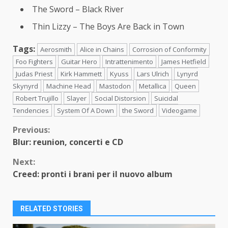
The Sword – Black River
Thin Lizzy – The Boys Are Back in Town
Tags:
Aerosmith
Alice in Chains
Corrosion of Conformity
Foo Fighters
Guitar Hero
Intrattenimento
James Hetfield
Judas Priest
Kirk Hammett
Kyuss
Lars Ulrich
Lynyrd
Skynyrd
Machine Head
Mastodon
Metallica
Queen
Robert Trujillo
Slayer
Social Distorsion
Suicidal
Tendencies
System Of A Down
the Sword
Videogame
Continue
Previous:
Blur: reunion, concerti e CD
Reading
Next:
Creed: pronti i brani per il nuovo album
RELATED STORIES