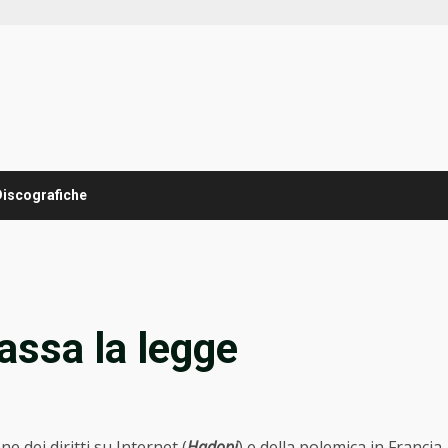
Discografiche
assa la legge
e dei diritti su Internet (
Hadopi
) e della polemica in Francia,