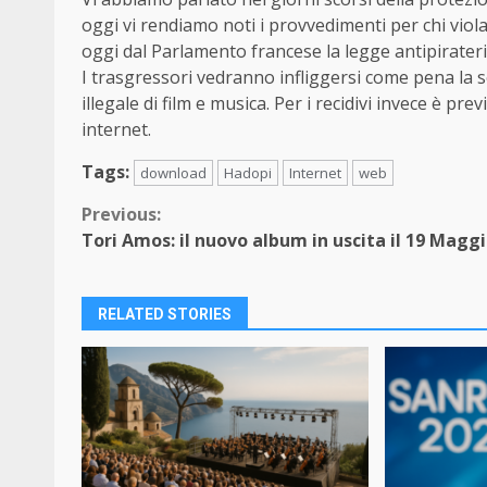
oggi vi rendiamo noti i provvedimenti per chi viola
oggi dal Parlamento francese la legge antipirater
I trasgressori vedranno infliggersi come pena la 
illegale di film e musica. Per i recidivi invece è pre
internet.
Tags:
download
Hadopi
Internet
web
Continue
Previous:
Tori Amos: il nuovo album in uscita il 19 Magg
Reading
RELATED STORIES