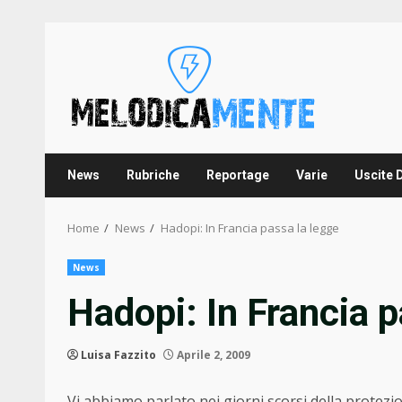
Skip
to
content
News
Rubriche
Reportage
Varie
Uscite 
Home
News
Hadopi: In Francia passa la legge
News
Hadopi: In Francia p
Luisa Fazzito
Aprile 2, 2009
Vi abbiamo parlato nei giorni scorsi della protezion