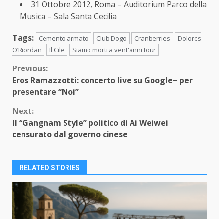
31 Ottobre 2012, Roma – Auditorium Parco della
Musica – Sala Santa Cecilia
Tags:
Cemento armato
Club Dogo
Cranberries
Dolores
O’Riordan
Il Cile
Siamo morti a vent'anni tour
Continue
Previous:
Eros Ramazzotti: concerto live su Google+ per
Reading
presentare “Noi”
Next:
Il “Gangnam Style” politico di Ai Weiwei
censurato dal governo cinese
RELATED STORIES