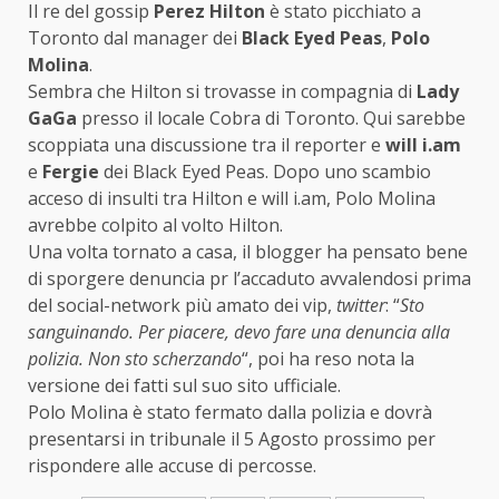
Il re del gossip
Perez Hilton
è stato picchiato a
Toronto dal manager dei
Black Eyed Peas
,
Polo
Molina
.
Sembra che Hilton si trovasse in compagnia di
Lady
GaGa
presso il locale Cobra di Toronto. Qui sarebbe
scoppiata una discussione tra il reporter e
will i.am
e
Fergie
dei Black Eyed Peas. Dopo uno scambio
acceso di insulti tra Hilton e will i.am, Polo Molina
avrebbe colpito al volto Hilton.
Una volta tornato a casa, il blogger ha pensato bene
di sporgere denuncia pr l’accaduto avvalendosi prima
del social-network più amato dei vip,
twitter
: “
Sto
sanguinando. Per piacere, devo fare una denuncia alla
polizia. Non sto scherzando
“, poi ha reso nota la
versione dei fatti sul suo sito ufficiale.
Polo Molina è stato fermato dalla polizia e dovrà
presentarsi in tribunale il 5 Agosto prossimo per
rispondere alle accuse di percosse.