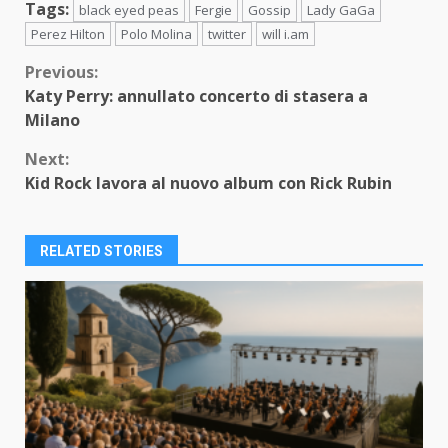
Tags:
black eyed peas
Fergie
Gossip
Lady GaGa
Perez Hilton
Polo Molina
twitter
will i.am
Continue
Previous:
Katy Perry: annullato concerto di stasera a
Reading
Milano
Next:
Kid Rock lavora al nuovo album con Rick Rubin
RELATED STORIES