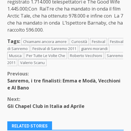
registrato 1.714.000 telespettatori e The Good Wife
1.445.000;Con RaiTre che ha mandato in onda il film
Arctic Tale, che ha ottenuto 978.000 e infine con La 7
che ha mandato in onda L’Ispettore Barnaby, che ha
raccolto 596.000.
Tags:
Chiamami ancora amore
Curiosità
Festival
Festival
di Sanremo
Festival di Sanremo 2011
gianni morandi
Musica
Per Tutte Le Volte Che
Roberto Vecchioni
Sanremo
2011
Valerio Scanu
Continue
Previous:
Sanremo, i tre finalisti: Emma e Modà, Vecchioni
Reading
e Al Bano
Next:
Gli Chapel Club in Italia ad Aprile
RELATED STORIES