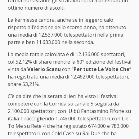
forma nonostante gli strafalcioni, ha mantenuto un
ottimo numero di ascolti.
La kermesse canora, anche se in leggero calo
rispetto all’edizione dello scorso anno, ha ottenuto
una media di 12.537.000 telespettatori nella prima
parte e ben 11.633.000 nella seconda.
La media totale calcolata è di 12.136.000 spettatori,
col 52,12% di share mentre la 60° edizione del festival
vinta da
Valerio Scanu
con “
Per tutte Le Volte Che
”
ha registrato una media di 12.462.000 telespettatori,
share 53,21%.
C’è da dire che la serata di ieri ha visto il festival
competere con la Corrida su canale 5 seguita da
2.100.000 spettattori; con Uibù Fantasmino Fifone su
italia 1 raccogliendo 1.746.000 telespettatori; con Lie
To Me su Rete 4 che ha registrato 674.000 e 783.000
telespettatori; con Cold Case su Rai Due che ha