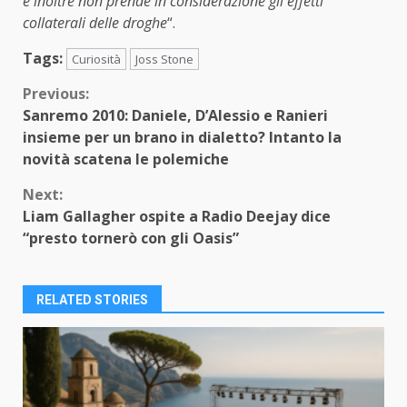
e inoltre non prende in considerazione gli effetti
collaterali delle droghe
“.
Tags:
Curiosità
Joss Stone
Continue
Previous:
Sanremo 2010: Daniele, D’Alessio e Ranieri
Reading
insieme per un brano in dialetto? Intanto la
novità scatena le polemiche
Next:
Liam Gallagher ospite a Radio Deejay dice
“presto tornerò con gli Oasis”
RELATED STORIES