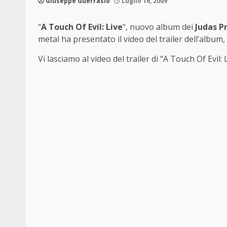
Giuseppe Guerrasio
Luglio 16, 2009
“
A Touch Of Evil: Live
“, nuovo album dei
Judas P
metal ha presentato il video del trailer dell’albu
Vi lasciamo al video del trailer di “A Touch Of Evil: