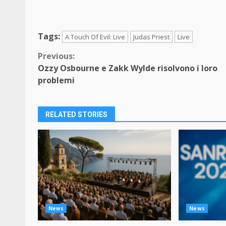
Tags:
A Touch Of Evil: Live
Judas Priest
Live
Continue
Previous:
Ozzy Osbourne e Zakk Wylde risolvono i loro
Reading
problemi
RELATED STORIES
News
News