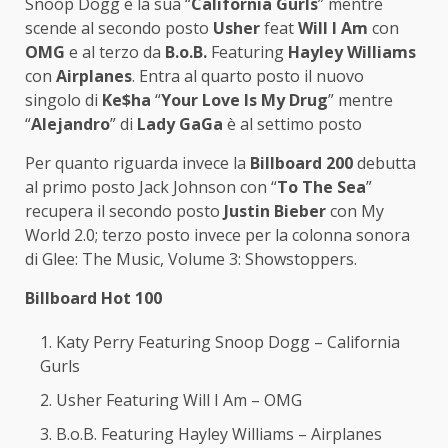
Snoop Dogg e la sua “
California Gurls
” mentre
scende al secondo posto
Usher
feat
Will I Am
con
OMG
e al terzo da
B.o.B.
Featuring
Hayley Williams
con
Airplanes
. Entra al quarto posto il nuovo
singolo di
Ke$ha
“
Your Love Is My Drug
” mentre
“
Alejandro
” di
Lady GaGa
è al settimo posto
Per quanto riguarda invece la
Billboard 200
debutta
al primo posto Jack Johnson con “
To The Sea
”
recupera il secondo posto
Justin Bieber
con My
World 2.0; terzo posto invece per la colonna sonora
di Glee: The Music, Volume 3: Showstoppers.
Billboard Hot 100
Katy Perry Featuring Snoop Dogg – California
Gurls
Usher Featuring Will I Am – OMG
B.o.B. Featuring Hayley Williams – Airplanes