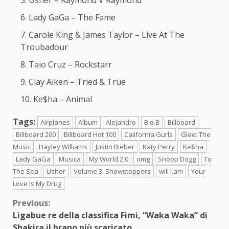
Lady GaGa – The Fame
Carole King & James Taylor – Live At The
Troubadour
Taio Cruz – Rockstarr
Clay Aiken – Tried & True
Ke$ha – Animal
Tags:
Airplanes
Album
Alejandro
B.o.B
Billboard
Billboard 200
Billboard Hot 100
California Gurls
Glee: The
Music
Hayley Williams
Justin Bieber
Katy Perry
Ke$ha
Lady GaGa
Musica
My World 2.0
omg
Snoop Dogg
To
The Sea
Usher
Volume 3: Showstoppers
will i.am
Your
Love Is My Drug
Continue
Previous:
Ligabue re della classifica Fimi, “Waka Waka” di
Reading
Shakira il brano più scaricato