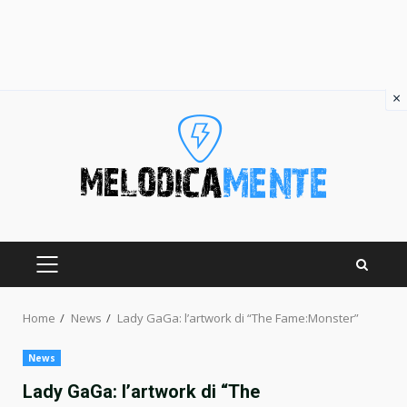
×
Skip
to
content
PRIMARY
MENU
Home
News
Lady GaGa: l’artwork di “The Fame:Monster”
News
Lady GaGa: l’artwork di “The