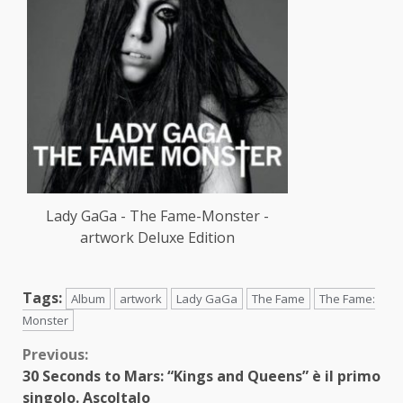
Lady GaGa - The Fame-Monster -
artwork Deluxe Edition
Tags:
Album
artwork
Lady GaGa
The Fame
The Fame:
Monster
Continue
Previous:
30 Seconds to Mars: “Kings and Queens” è il primo
Reading
singolo. Ascoltalo