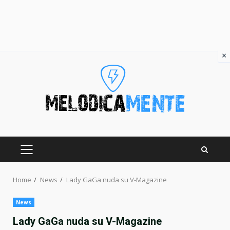
×
Skip
to
content
PRIMARY
MENU
Home
News
Lady GaGa nuda su V-Magazine
News
Lady GaGa nuda su V-Magazine