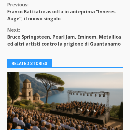
Continue
Previous:
Franco Battiato: ascolta in anteprima “Inneres
Reading
Auge”, il nuovo singolo
Next:
Bruce Springsteen, Pearl Jam, Eminem, Metallica
ed altri artisti contro la prigione di Guantanamo
RELATED STORIES