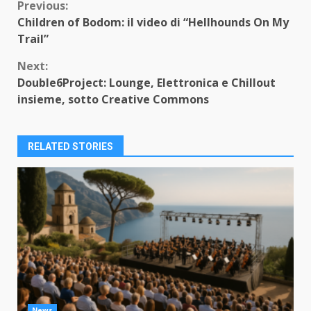
Continue
Previous:
Children of Bodom: il video di “Hellhounds On My
Reading
Trail”
Next:
Double6Project: Lounge, Elettronica e Chillout
insieme, sotto Creative Commons
RELATED STORIES
News