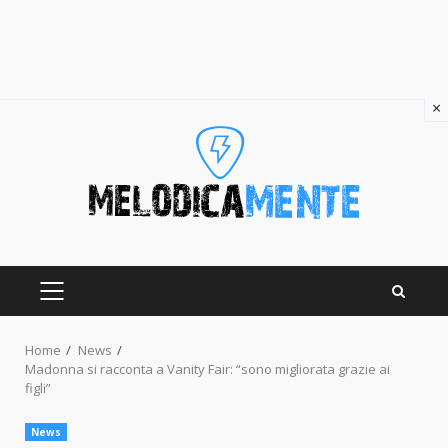
×
Skip
to
content
PRIMARY
MENU
Home
News
Madonna si racconta a Vanity Fair: “sono migliorata grazie ai
figli”
News