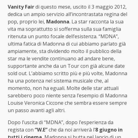
Vanity Fair
di questo mese, uscito il 3 maggio 2012,
dedica un ampio servizio all’incontrastata regina del
pop, proprio lei,
Madonna
. La star racconta la sua
vita ma soprattutto si sofferma sulla sua famiglia
ritenuta un punto focale dell’esistenza. “MDNA”,
ultima fatica di Madonna di cui abbiamo parlato già
ampiamente, sta dividendo molto il pubblico della
star ma le vendite continuano ad andare bene,
supportante anche da un Tour con già alcune date
sold out. L’abbiamo scritto più e più volte, Madonna
ha una potenza nel sistema musicale che, al
momento, non ha eguali. Molte delle star attuali
sarebbero poco niente senza l’esempio di Madonna
Louise Veronica Ciccone che sembra essere sempre
un passo avanti agli altri.
Dopo l’uscita di “MDNA”, dopo l’esperienza da
regista con
“W.E”
che da noi arriverà l’
8 giugno in
tutti i cinema
, Madonna si butta nel lancio di un