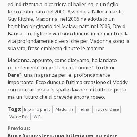
ed indirizzata alla carriera di ballerina, e un figlio
Rocco John nato nel 2000. Assieme all’allora marito
Guy Ritchie, Madonna, nel 2006 ha adottato un
bambino originario del Malawi nato nel 2005, David
Banda. Tre figli che vertono dunque in momenti della
vita profondamente diversi che per Madonna sono la
sua vita, frase emblema di tutte le mamme.
Madonna, appunto, come dicevamo, ha lanciato
recentemente un profumo dal nome
“Truth or
Dare”
, una fragranza per lei profondamente
importante. Ecco dunque l’ultima creazione di Maddy
con una carriera alle spalle davvero di tutto rispetto
ma un futuro che si prevede ancora roseo.
Tags:
In primo piano
Madonna
mdna
Truth or Dare
Vanity Fair
W.E.
Continue
Previous:
Bruce Springsteen: una lotteria per accedere