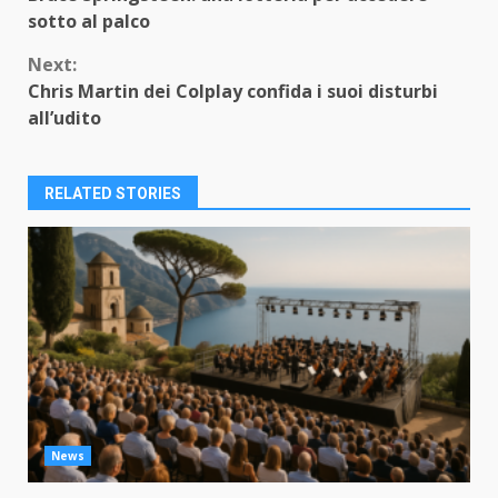
Reading
sotto al palco
Next:
Chris Martin dei Colplay confida i suoi disturbi
all’udito
RELATED STORIES
News