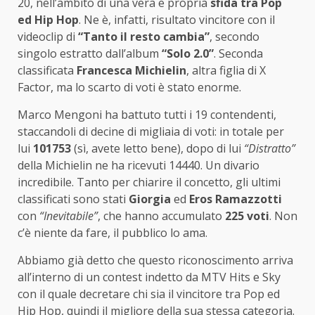
20, nell’ambito di una vera e propria
sfida tra Pop
ed Hip Hop
. Ne è, infatti, risultato vincitore con il
videoclip di
“Tanto il resto cambia”
, secondo
singolo estratto dall’album
“Solo 2.0”
. Seconda
classificata
Francesca Michielin
, altra figlia di X
Factor, ma lo scarto di voti è stato enorme.
Marco Mengoni ha battuto tutti i 19 contendenti,
staccandoli di decine di migliaia di voti: in totale per
lui
101753
(sì, avete letto bene), dopo di lui
“Distratto”
della Michielin ne ha ricevuti 14440. Un divario
incredibile. Tanto per chiarire il concetto, gli ultimi
classificati sono stati
Giorgia
ed
Eros Ramazzotti
con
“Inevitabile”
, che hanno accumulato
225 voti
. Non
c’è niente da fare, il pubblico lo ama.
Abbiamo già detto che questo riconoscimento arriva
all’interno di un contest indetto da MTV Hits e Sky
con il quale decretare chi sia il vincitore tra Pop ed
Hip Hop, quindi il migliore della sua stessa categoria.