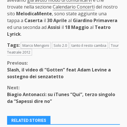
avevamo
già avuto modo di comunicarvi
e che
trovate nella sezione
Calendario Concerti
del nostro
sito
MelodicaMente
, sono state aggiunte una
tappa a
Caserta
il
30 Aprile
al
Giardino Primavera
ed una seconda ad
Assisi
il
18 Maggio
al
Teatro
Lyrick
.
Tags:
Marco Mengoni
Solo 2.0
tanto il resto cambia
Tour
Teatrale 2012
Continue
Previous:
Slash, il video di “Gotten” feat Adam Levine a
Reading
sostegno dei senzatetto
Next:
Biagio Antonacci: su iTunes “Qui”, terzo singolo
da “Sapessi dire no”
RELATED STORIES