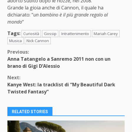
aborto subito dopo le nozze, nel 2008.
Grande la gioia anche di Cannon, il quale ha
dichiarato: “
un bambino è il più grande regalo al
mondo
“
Tags:
Curiosità
Gossip
Intrattenimento
Mariah Carey
Musica
Nick Cannon
Continue
Previous:
Anna Tatangelo a Sanremo 2011 non con un
Reading
brano di Gigi D’Alessio
Next:
Kanye West: la tracklist di “My Beautiful Dark
Twisted Fantasy”
RELATED STORIES