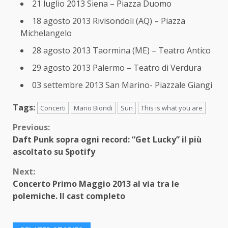
21 luglio 2013 Siena – Piazza Duomo
18 agosto 2013 Rivisondoli (AQ) – Piazza
Michelangelo
28 agosto 2013 Taormina (ME) – Teatro Antico
29 agosto 2013 Palermo – Teatro di Verdura
03 settembre 2013 San Marino- Piazzale Giangi
Tags:
Concerti
Mario Biondi
Sun
This is what you are
Continue
Previous:
Daft Punk sopra ogni record: “Get Lucky” il più
Reading
ascoltato su Spotify
Next:
Concerto Primo Maggio 2013 al via tra le
polemiche. Il cast completo