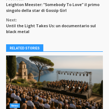
Continue
Leighton Meester: “Somebody To Love” il primo
Reading
singolo della star di Gossip Girl
Next:
Until the Light Takes Us: un documentario sul
black metal
RELATED STORIES
News