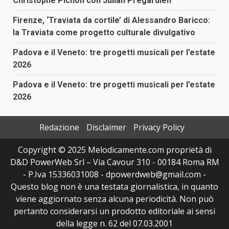
Christophe Pichon con Julian Prégardien
Firenze, ‘Traviata da cortile’ di Alessandro Baricco:
la Traviata come progetto culturale divulgativo
Padova e il Veneto: tre progetti musicali per l’estate
2026
Padova e il Veneto: tre progetti musicali per l’estate
2026
Redazione
Disclaimer
Privacy Policy
Copyright © 2025 Melodicamente.com proprietà di
D&D PowerWeb Srl – Via Cavour 310 - 00184 Roma RM
- P.Iva 15336031008 - dpowerdweb@gmail.com -
Questo blog non è una testata giornalistica, in quanto
viene aggiornato senza alcuna periodicità. Non può
pertanto considerarsi un prodotto editoriale ai sensi
della legge n. 62 del 07.03.2001