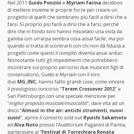
Nel 2011
Guido Ponzini
e
Myriam Farina
decidono
di mettere insieme le proprie forze per creare un
progetto di quelli che sembrano più facili a dirsi che a
farsi. Si proprio più facili a dirsi che a farsi, perché
dire che in fondo loro hanno miscelato una viola da
gamba con un’arpa sembra cosa assai facile, ma poi
quando si tratta di scontrarti con chi non dà fiducia a
progetti come questi il compito diventa assai arduo.
Nonostante tutti gli impedimenti che potrebbero
incontrare sul proprio percorso due musicisti figli di
conservatorio, Guido e Myriam con il loro
duo
MG_INC
, hanno fatto grandi cose, come vincere
il prestigioso concorso “
Terem Crossover 2012
” a
San Pietroburgo con una speciale menzione per
“
miglior proposta musicale/musicalità
“, dare vita ad un
disco “
Almost in the air: antichi strumenti, nuovi
suoni
“, aprire il concerto sold out
Ryuichi Sakamoto
ed
Alva Noto
presso l’Auditorium Paganini di Parma,
partecipare al “
Festival di Torrechiara Renata