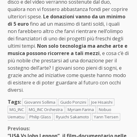
disco e del video verranno sostenute dal duo,
qualora non vi fossero abbastanza fondi per coprire
ulteriori spese.
Le donazioni vanno da un minimo
di 5 euro
fino ad un massimo di tanti soldi, i quali
non farebbero altro che farvi rientrare nell’olimpo
dei finanziatori di uno dei progetti più freschi degli
ultimi tempi.
Non solo tecnologia ma anche arte e
musica possono ricorrere a tali mezzi
, e cosa c’è di
più nobile che prestarsi ad una donazione per il
sostegno dell’arte? I giovani sono pieni di sogni, e
grazie anche ad iniziative come queste hanno modo
di esistere e di poter guardare al futuro con occhi
diversi.
Tags:
Giovanni Sollima
Guido Ponzini
Joe Hisaishi
MG_INC
MG_INC Orchestra
Myriam Farina
Nobuo
Uematsu
Philip Glass
Ryuichi Sakamoto
Yann Tiersen
Continue
Previous:
“USA Vs John Lennon”, il film-documentario nelle