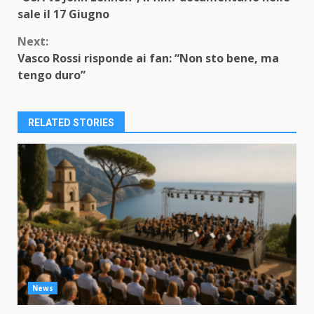
Reading
sale il 17 Giugno
Next:
Vasco Rossi risponde ai fan: “Non sto bene, ma
tengo duro”
RELATED STORIES
News