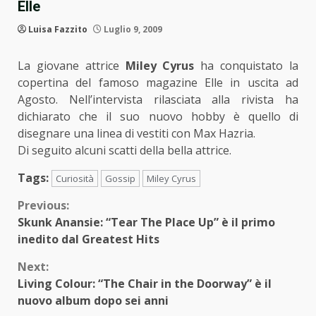
Elle
Luisa Fazzito
Luglio 9, 2009
La giovane attrice
Miley Cyrus
ha conquistato la
copertina del famoso magazine Elle in uscita ad
Agosto. Nell’intervista rilasciata alla rivista ha
dichiarato che il suo nuovo hobby è quello di
disegnare una linea di vestiti con Max Hazria.
Di seguito alcuni scatti della bella attrice.
Tags:
Curiosità
Gossip
Miley Cyrus
Continue
Previous:
Skunk Anansie: “Tear The Place Up” è il primo
Reading
inedito dal Greatest Hits
Next:
Living Colour: “The Chair in the Doorway” è il
nuovo album dopo sei anni