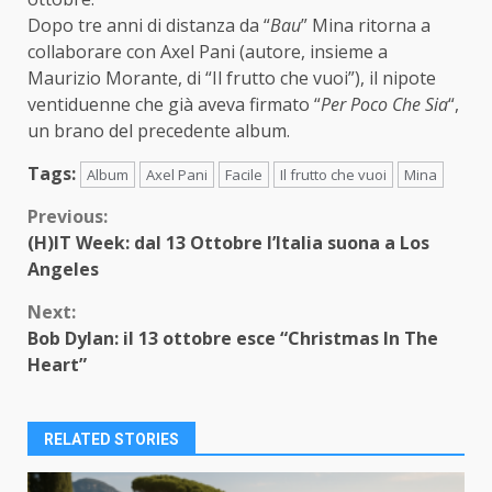
Dopo tre anni di distanza da “
Bau
” Mina ritorna a
collaborare con Axel Pani (autore, insieme a
Maurizio Morante, di “Il frutto che vuoi”), il nipote
ventiduenne che già aveva firmato “
Per Poco Che Sia
“,
un brano del precedente album.
Tags:
Album
Axel Pani
Facile
Il frutto che vuoi
Mina
Continue
Previous:
(H)IT Week: dal 13 Ottobre l’Italia suona a Los
Reading
Angeles
Next:
Bob Dylan: il 13 ottobre esce “Christmas In The
Heart”
RELATED STORIES