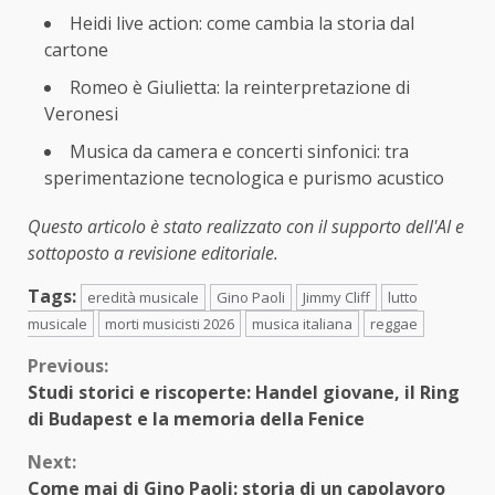
Heidi live action: come cambia la storia dal
cartone
Romeo è Giulietta: la reinterpretazione di
Veronesi
Musica da camera e concerti sinfonici: tra
sperimentazione tecnologica e purismo acustico
Questo articolo è stato realizzato con il supporto dell'AI e
sottoposto a revisione editoriale.
Tags:
eredità musicale
Gino Paoli
Jimmy Cliff
lutto
musicale
morti musicisti 2026
musica italiana
reggae
Continue
Previous:
Studi storici e riscoperte: Handel giovane, il Ring
Reading
di Budapest e la memoria della Fenice
Next:
Come mai di Gino Paoli: storia di un capolavoro