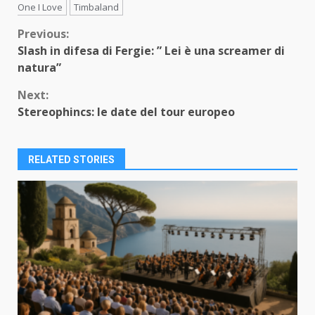
One I Love
Timbaland
Continue
Previous:
Slash in difesa di Fergie: ” Lei è una screamer di
Reading
natura”
Next:
Stereophincs: le date del tour europeo
RELATED STORIES