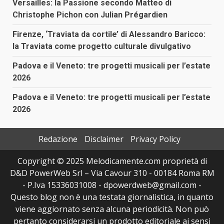
Versailles: la Passione secondo Matteo di
Christophe Pichon con Julian Prégardien
Firenze, ‘Traviata da cortile’ di Alessandro Baricco:
la Traviata come progetto culturale divulgativo
Padova e il Veneto: tre progetti musicali per l’estate
2026
Padova e il Veneto: tre progetti musicali per l’estate
2026
Redazione
Disclaimer
Privacy Policy
Copyright © 2025 Melodicamente.com proprietà di
D&D PowerWeb Srl – Via Cavour 310 - 00184 Roma RM
- P.Iva 15336031008 - dpowerdweb@gmail.com -
Questo blog non è una testata giornalistica, in quanto
viene aggiornato senza alcuna periodicità. Non può
pertanto considerarsi un prodotto editoriale ai sensi