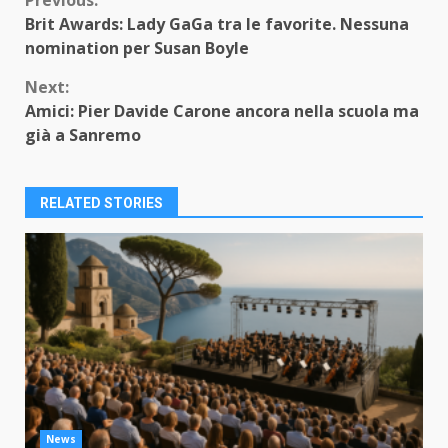
Continue
Previous:
Brit Awards: Lady GaGa tra le favorite. Nessuna
Reading
nomination per Susan Boyle
Next:
Amici: Pier Davide Carone ancora nella scuola ma
già a Sanremo
RELATED STORIES
News