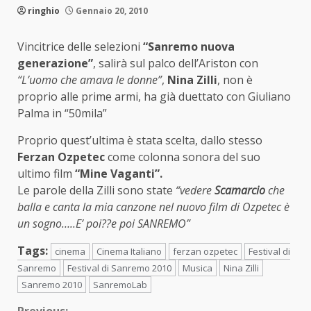
ringhio
Gennaio 20, 2010
Vincitrice delle selezioni
“Sanremo nuova
generazione”
, salirà sul palco dell’Ariston con
“L’uomo che amava le donne”
,
Nina Zilli
, non è
proprio alle prime armi, ha già duettato con Giuliano
Palma in “50mila”
Proprio quest’ultima è stata scelta, dallo stesso
Ferzan Ozpetec
come colonna sonora del suo
ultimo film
“Mine Vaganti”.
Le parole della Zilli sono state
“vedere
Scamarcio
che
balla e canta la mia canzone nel nuovo film di Ozpetec è
un sogno…..E’ poi??e poi SANREMO”
Tags:
cinema
Cinema Italiano
ferzan ozpetec
Festival di
Sanremo
Festival di Sanremo 2010
Musica
Nina Zilli
Sanremo 2010
SanremoLab