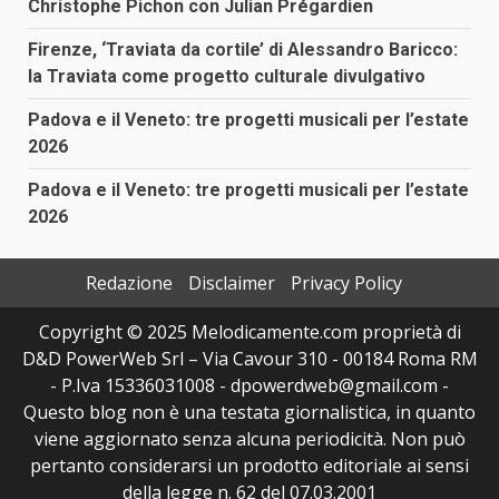
Christophe Pichon con Julian Prégardien
Firenze, ‘Traviata da cortile’ di Alessandro Baricco:
la Traviata come progetto culturale divulgativo
Padova e il Veneto: tre progetti musicali per l’estate
2026
Padova e il Veneto: tre progetti musicali per l’estate
2026
Redazione
Disclaimer
Privacy Policy
Copyright © 2025 Melodicamente.com proprietà di
D&D PowerWeb Srl – Via Cavour 310 - 00184 Roma RM
- P.Iva 15336031008 - dpowerdweb@gmail.com -
Questo blog non è una testata giornalistica, in quanto
viene aggiornato senza alcuna periodicità. Non può
pertanto considerarsi un prodotto editoriale ai sensi
della legge n. 62 del 07.03.2001