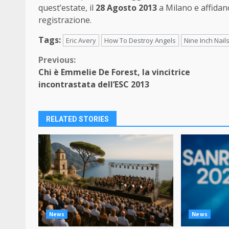
quest’estate, il
28 Agosto 2013
a Milano e affidan
registrazione.
Tags:
Eric Avery
How To Destroy Angels
Nine Inch Nail
Continue
Previous:
Chi è Emmelie De Forest, la vincitrice
Reading
incontrastata dell’ESC 2013
RELATED STORIES
News
News