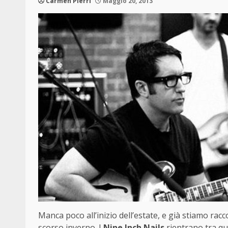
Carmen Pierri
Maggio 20, 2013
Manca poco all’inizio dell’estate, e già stiamo racco
scorso inverno. I
Nine Inch Nails
rientrano tra qu