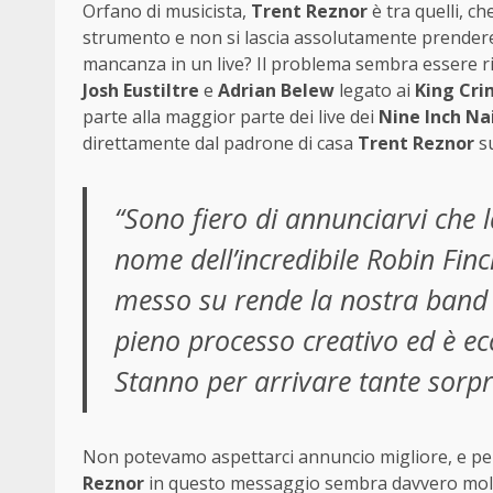
Orfano di musicista,
Trent Reznor
è tra quelli, ch
strumento e non si lascia assolutamente prender
mancanza in un live? Il problema sembra essere ris
Josh Eustiltre
e
Adrian Belew
legato ai
King Cri
parte alla maggior parte dei live dei
Nine Inch Nai
direttamente dal padrone di casa
Trent Reznor
su
“Sono fiero di annunciarvi che l
nome dell’incredibile Robin Fin
messo su rende la nostra band i
pieno processo creativo ed è ecc
Stanno per arrivare tante sorpre
Non potevamo aspettarci annuncio migliore, e pe
Reznor
in questo messaggio sembra davvero molt