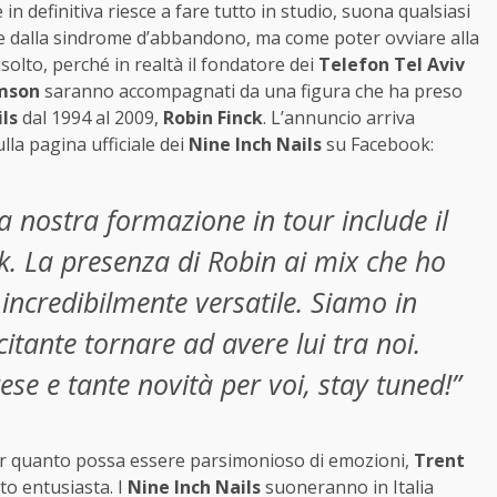
e in definitiva riesce a fare tutto in studio, suona qualsiasi
e dalla sindrome d’abbandono, ma come poter ovviare alla
olto, perché in realtà il fondatore dei
Telefon Tel Aviv
mson
saranno accompagnati da una figura che ha preso
ls
dal 1994 al 2009,
Robin Finck
. L’annuncio arriva
lla pagina ufficiale dei
Nine Inch Nails
su Facebook:
a nostra formazione in tour include il
ck. La presenza di Robin ai mix che ho
ncredibilmente versatile. Siamo in
itante tornare ad avere lui tra noi.
se e tante novità per voi, stay tuned!”
r quanto possa essere parsimonioso di emozioni,
Trent
o entusiasta. I
Nine Inch Nails
suoneranno in Italia