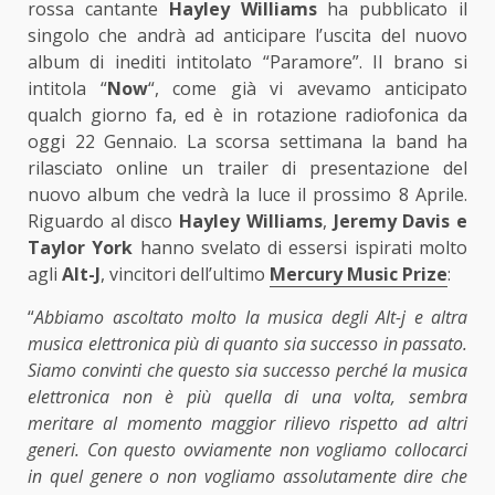
rossa cantante
Hayley Williams
ha pubblicato il
singolo che andrà ad anticipare l’uscita del nuovo
album di inediti intitolato “Paramore”.
Il brano si
intitola “
Now
“, come già vi avevamo anticipato
qualch giorno fa, ed è in rotazione radiofonica da
oggi 22 Gennaio. La scorsa settimana la band ha
rilasciato online un trailer di presentazione del
nuovo album che vedrà la luce il prossimo 8 Aprile.
Riguardo al disco
Hayley Williams
,
Jeremy Davis e
Taylor York
hanno svelato di essersi ispirati molto
agli
Alt-J
, vincitori dell’ultimo
Mercury Music Prize
:
“
Abbiamo ascoltato molto la musica degli Alt-j e altra
musica elettronica più di quanto sia successo in passato.
Siamo convinti che questo sia successo perché la musica
elettronica non è più quella di una volta, sembra
meritare al momento maggior rilievo rispetto ad altri
generi. Con questo ovviamente non vogliamo collocarci
in quel genere o non vogliamo assolutamente dire che