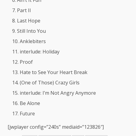
Part II
Last Hope
Still Into You
Anklebiters
interlude: Holiday
Proof
Hate to See Your Heart Break
(One of Those) Crazy Girls
interlude: I’m Not Angry Anymore
Be Alone
Future
[jwplayer config=”240s” mediaid=”123826″]