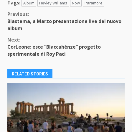
Tags:
Album
Heyley Williams
Now
Paramore
Continue
Previous:
Blastema, a Marzo presentazione live del nuovo
Reading
album
Next:
CorLeone: esce “Blaccahénze” progetto
sperimentale di Roy Paci
RELATED STORIES