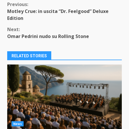
Continue
Previous:
Motley Crue: in uscita “Dr. Feelgood” Deluxe
Reading
Edition
Next:
Omar Pedrini nudo su Rolling Stone
RELATED STORIES
News