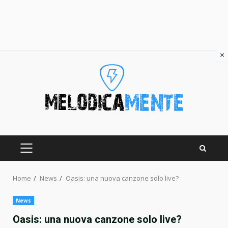
×
Skip
to
content
PRIMARY
MENU
Home
News
Oasis: una nuova canzone solo live?
News
Oasis: una nuova canzone solo live?