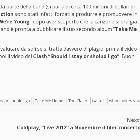
 parte della band (si parla di circa 100 milioni di dollari di
ection
sono stati infatti forzati a produrre e promuovere in
 We’re Young
” dopo aver scoperto che la canzone si era già
yband è pronta a pubblicare il suo secondo album “
Take Me
alutare da soli se si tratta davvero di plagio: prima il video
poi il video dei
Clash “Should I stay or sholud I go”
. Buon
ay or should i go
Take Me Home
The Clash
twitter
what makes yo
Next
Coldplay, “Live 2012” a Novembre il film-concert