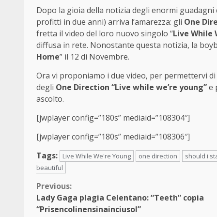
Dopo la gioia della notizia degli enormi guadagni da
profitti in due anni) arriva l’amarezza: gli
One Dir
fretta il video del loro nuovo singolo “
Live While
diffusa in rete. Nonostante questa notizia, la bo
Home
” il 12 di Novembre.
Ora vi proponiamo i due video, per permettervi di v
degli
One Direction “Live while we’re young”
e 
ascolto.
[jwplayer config=”180s” mediaid=”108304″]
[jwplayer config=”180s” mediaid=”108306″]
Tags:
Live While We're Young
one direction
should i st
beautiful
Continue
Previous:
Lady Gaga plagia Celentano: “Teeth” copia
Reading
“Prisencolinensinainciusol”