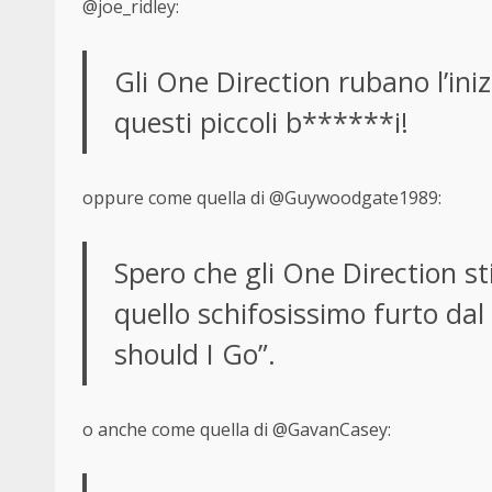
@joe_ridley:
Gli One Direction rubano l’iniz
questi piccoli b******i!
oppure come quella di @Guywoodgate1989:
Spero che gli One Direction st
quello schifosissimo furto dal r
should I Go”.
o anche come quella di @GavanCasey: