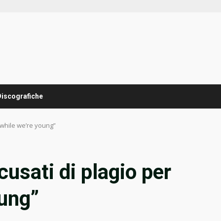
Discografiche
e while we’re young”
cusati di plagio per
oung”