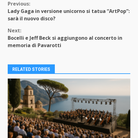
Continue
Previous:
Lady Gaga in versione unicorno si tatua “ArtPop”:
Reading
sarà il nuovo disco?
Next:
Bocelli e Jeff Beck si aggiungono al concerto in
memoria di Pavarotti
RELATED STORIES