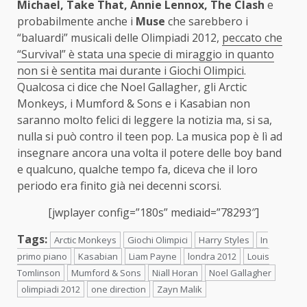
Michael, Take That, Annie Lennox, The Clash
e
probabilmente anche i
Muse
che sarebbero i
“baluardi” musicali delle Olimpiadi 2012,
peccato che
“Survival” è stata una specie di miraggio in quanto
non si è sentita mai durante i Giochi Olimpici
.
Qualcosa ci dice che Noel Gallagher, gli Arctic
Monkeys, i Mumford & Sons e i Kasabian non
saranno molto felici di leggere la notizia ma, si sa,
nulla si può contro il teen pop. La musica pop è lì ad
insegnare ancora una volta il potere delle boy band
e qualcuno, qualche tempo fa, diceva che il loro
periodo era finito già nei decenni scorsi.
[jwplayer config=”180s” mediaid=”78293″]
Tags:
Arctic Monkeys
Giochi Olimpici
Harry Styles
In
primo piano
Kasabian
Liam Payne
londra 2012
Louis
Tomlinson
Mumford & Sons
Niall Horan
Noel Gallagher
olimpiadi 2012
one direction
Zayn Malik