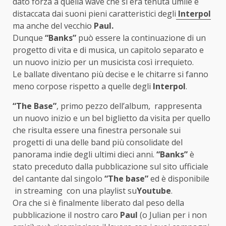
dato forza a quella wave che si era tenuta umile e
distaccata dai suoni pieni caratteristici degli
Interpol
ma anche del vecchio
Paul.
Dunque
“Banks”
può essere la continuazione di un
progetto di vita e di musica, un capitolo separato e
un nuovo inizio per un musicista così irrequieto.
Le ballate diventano più decise e le chitarre si fanno
meno corpose rispetto a quelle degli
Interpol
.
“The Base”
, primo pezzo dell’album, rappresenta
un nuovo inizio e un bel biglietto da visita per quello
che risulta essere una finestra personale sui
progetti di una delle band più consolidate del
panorama indie degli ultimi dieci anni.
“Banks”
è
stato preceduto dalla pubblicazione sul sito ufficiale
del cantante dal singolo
“The base”
ed è disponibile
in streaming con una playlist su
Youtube
.
Ora che si è finalmente liberato dal peso della
pubblicazione il nostro caro
Paul
(o Julian per i non