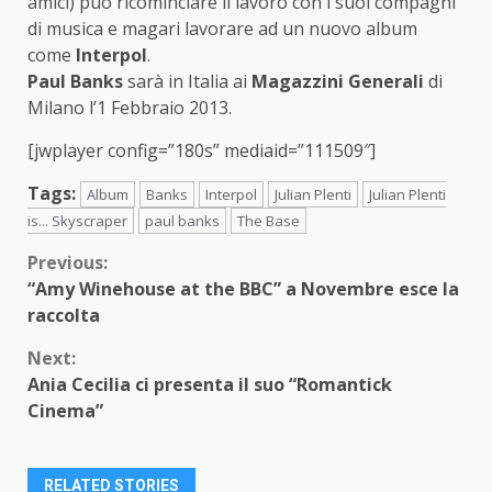
amici) può ricominciare il lavoro con i suoi compagni
di musica e magari lavorare ad un nuovo album
come
Interpol
.
Paul Banks
sarà in Italia ai
Magazzini Generali
di
Milano l’1 Febbraio 2013.
[jwplayer config=”180s” mediaid=”111509″]
Tags:
Album
Banks
Interpol
Julian Plenti
Julian Plenti
is... Skyscraper
paul banks
The Base
Continue
Previous:
“Amy Winehouse at the BBC” a Novembre esce la
Reading
raccolta
Next:
Ania Cecilia ci presenta il suo “Romantick
Cinema”
RELATED STORIES