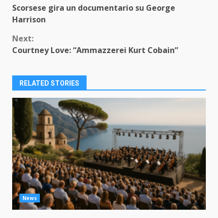
Scorsese gira un documentario su George
Reading
Harrison
Next:
Courtney Love: “Ammazzerei Kurt Cobain”
RELATED STORIES
News