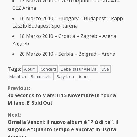
13 Marzo 2010 – Czech Republic – Ostrava –
CEZ Aréna
16 Marzo 2010 – Hungary – Budapest – Papp
László Budapest Sportaréna
18 Marzo 2010 – Croatia – Zagreb – Arena
Zagreb
20 Marzo 2010 – Serbia – Belgrad – Arena
Tags:
Album
Concerti
Liebe Ist Für Alle Da
Live
Metallica
Rammstein
Satyricon
tour
Continue
Previous:
30 Seconds to Mars: il 15 Novembre in tour a
Reading
Milano. E’ Sold Out
Next:
Ornella Vanoni: il nuovo album è “Più di te”, il
singolo è “Quanto tempo e ancora” in uscita
domani