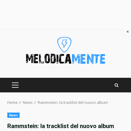
×
Skip
to
content
PRIMARY
MENU
Home
News
Rammstein: la tracklist del nuovo album
News
Rammstein: la tracklist del nuovo album