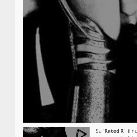
Su “
Rated R
“, il 