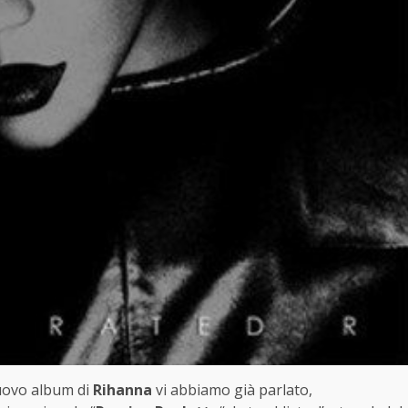
nuovo album di
Rihanna
vi abbiamo già parlato,