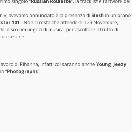
rimo singolo “
Russian Roulette
“, la tracklist e l’artwork del
n vi avevamo annunciato è la presenza di
Slash
in un brano
star 101
“. Non ci resta che attendere il 23 Novembre,
del disco nei negozi di musica, per ascoltare il frutto di
aborazione.
lavoro di Rihanna, infatti cdi saranno anche
Young Jeezy
 in “
Photographs
“.