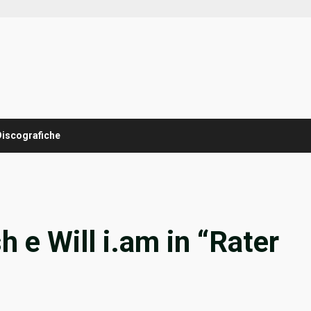
Discografiche
 e Will i.am in “Rater