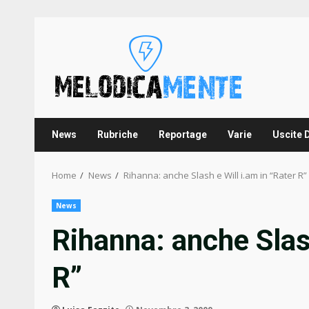
Skip
to
content
News
Rubriche
Reportage
Varie
Uscite 
Home
News
Rihanna: anche Slash e Will i.am in “Rater R”
News
Rihanna: anche Slash
R”