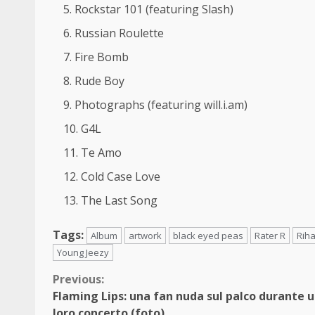
Rockstar 101 (featuring Slash)
Russian Roulette
Fire Bomb
Rude Boy
Photographs (featuring will.i.am)
G4L
Te Amo
Cold Case Love
The Last Song
Tags:
Album
artwork
black eyed peas
Rater R
Rih
Young Jeezy
Continue
Previous:
Flaming Lips: una fan nuda sul palco durante 
Reading
loro concerto (foto)