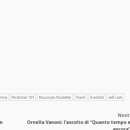
anna
Rockstar 101
Roussian Roulette
Slash
tracklist
will i.am
Next
un
Ornella Vanoni: l’ascolto di “Quanto tempo 
ancora