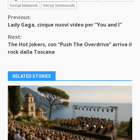
Social Network
Verse Simmonds
Continue
Previous:
Lady Gaga, cinque nuovi video per “You and I”
Reading
Next:
The Hot Jokers, con “Push The Overdrive” arriva il
rock dalla Toscana
RELATED STORIES