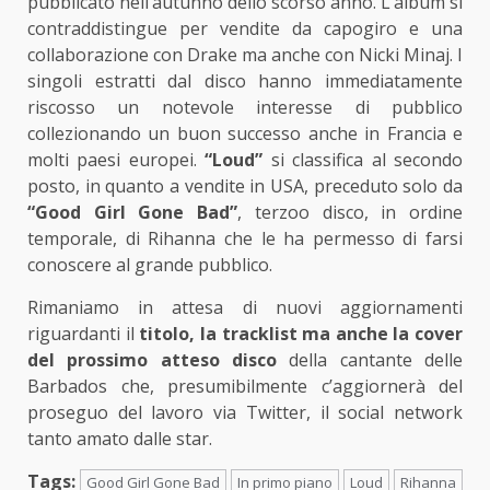
pubblicato nell’autunno dello scorso anno. L’album si
contraddistingue per vendite da capogiro e una
collaborazione con Drake ma anche con Nicki Minaj. I
singoli estratti dal disco hanno immediatamente
riscosso un notevole interesse di pubblico
collezionando un buon successo anche in Francia e
molti paesi europei.
“Loud”
si classifica al secondo
posto, in quanto a vendite in USA, preceduto solo da
“Good Girl Gone Bad”
, terzoo disco, in ordine
temporale, di Rihanna che le ha permesso di farsi
conoscere al grande pubblico.
Rimaniamo in attesa di nuovi aggiornamenti
riguardanti il
titolo, la tracklist ma anche la cover
del prossimo atteso disco
della cantante delle
Barbados che, presumibilmente c’aggiornerà del
proseguo del lavoro via Twitter, il social network
tanto amato dalle star.
Tags:
Good Girl Gone Bad
In primo piano
Loud
Rihanna