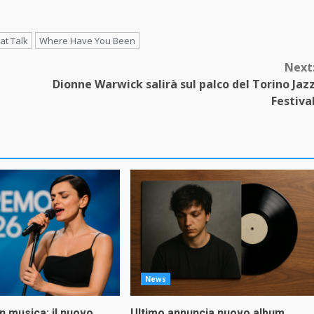
at Talk
Where Have You Been
Next
Dionne Warwick salirà sul palco del Torino Jaz
Festiva
News
in musica: il nuovo
Ultimo annuncia nuovo album