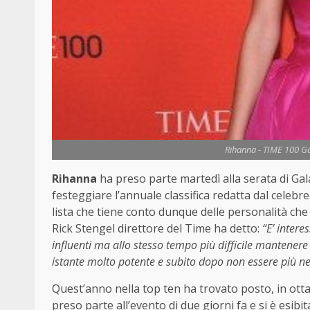
Rihanna - TIME 100 G
Rihanna
ha preso parte martedì alla serata di Ga
festeggiare l’annuale classifica redatta dal celeb
lista che tiene conto dunque delle personalità che
Rick Stengel direttore del Time ha detto:
“E’ intere
influenti ma allo stesso tempo più difficile mantenere
istante molto potente e subito dopo non essere più n
Quest’anno nella top ten ha trovato posto, in ott
preso parte all’evento di due giorni fa e si è esib