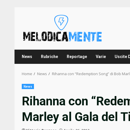
Skip
to
content
News
Rubriche
Reportage
Varie
Uscite 
Home
News
Rihanna con “Redemption Song” di Bob Marle
News
Rihanna con “Redem
Marley al Gala del 