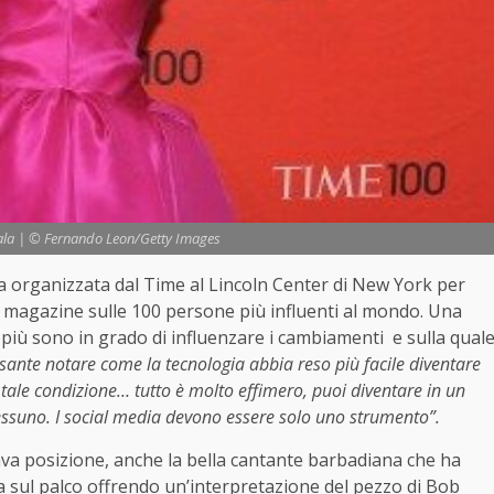
ala | © Fernando Leon/Getty Images
la organizzata dal Time al Lincoln Center di New York per
re magazine sulle 100 persone più influenti al mondo. Una
 più sono in grado di influenzare i cambiamenti e sulla qual
ssante notare come la tecnologia abbia reso più facile diventare
 tale condizione… tutto è molto effimero, puoi diventare in un
essuno. I social media devono essere solo uno strumento”.
ava posizione, anche la bella cantante barbadiana che ha
ita sul palco offrendo un’interpretazione del pezzo di Bob