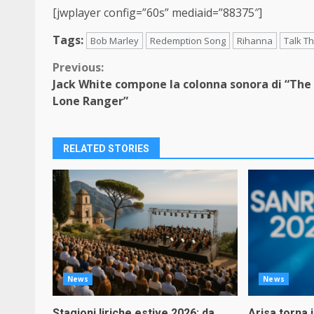
[jwplayer config=”60s” mediaid=”88375″]
Tags:
Bob Marley
Redemption Song
Rihanna
Talk Th
Continue
Previous:
Jack White compone la colonna sonora di “The
Reading
Lone Ranger”
RELATED STORIES
News
News
Stagioni liriche estive 2026: da
Arisa torna 