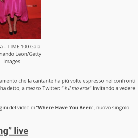
a - TIME 100 Gala
rnando Leon/Getty
Images
mento che la cantante ha più volte espresso nei confronti
 ha detto, a mezzo Twitter:
” è il mo eroe
” invitando a vedere
ini del video di “
Where Have You Been
“
, nuovo singolo
g” live